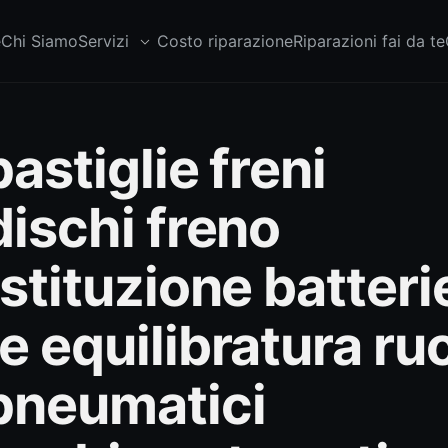
e
Chi Siamo
Servizi
Costo riparazione
Riparazioni fai da te
astiglie freni
dischi freno
stituzione batteri
e equilibratura ru
pneumatici