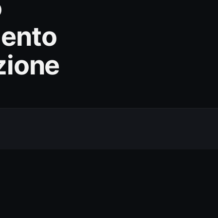
o
mento
zione