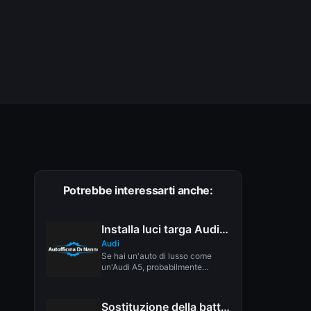
Potrebbe interessarti anche:
Installa luci targa Audi A5 LED
Audi
Se hai un'auto di lusso come
un'Audi A5, probabilmente
vorresti luci a LED full-on per...
Sostituzione della batteria Audi A1 Key Fob