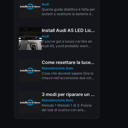
Audi
Questa guida didattica è fatta per
aiutarti a sostituire la batteria del
portachiavi Audi A1....
Install Audi A5 LED License Plate Lights
Audi
If you’ve got a luxury car like an
Audi A5, you’d probably want
full-on LED...
Come resettare la luce di manutenzione in pochi secondi
Manutenzione Auto
Cose che dovresti sapere Gira la
chiave nell'accensione due volte
in modo che la potenza...
3 modi per riparare un tetto apribile che perde
Manutenzione Auto
Metodo 1 Metodo 1 di 3: Pulizia
dei tubi di scarico con aria
Scarica l'articolo...