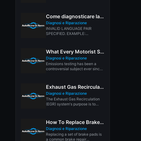
tested, but your...
Come diagnosticare la spia del motore di controllo
Diagnosi e Riparazione
INVALID LANGUAGE PAIR
SPECIFIED. EXAMPLE:
LANGPAIR=EN|IT USING 2
LETTER ISO OR RFC3066 LIKE
ZH-CN. ALMOST...
What Every Motorist Should Know About Vehicle Emissions Testing
Diagnosi e Riparazione
Emissions testing has been a
controversial subject ever since
its inception. Though most
opinion polls...
Exhaust Gas Recirculation (EGR)
Diagnosi e Riparazione
The Exhaust Gas Recirculation
(EGR) system's purpose is to
reduce NOx emissions that
contribute to...
How To Replace Brake Pads
Diagnosi e Riparazione
Replacing a set of brake pads is
a common brake repair