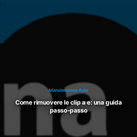
Manutenzione Auto
come rimuovere le clip a e: una guida
passo-passo