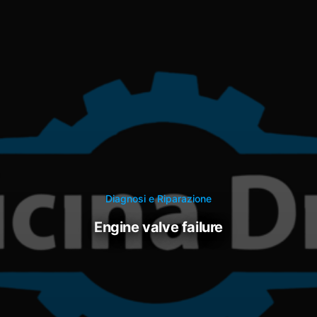
Diagnosi e Riparazione
engine valve failure