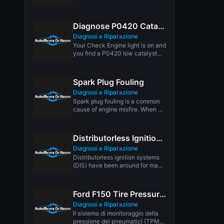
LANGPAIR=EN|IT USING 2
LETTER ISO OR RFC3066 LIKE
ZH-CN. ALMOST...
Diagnose P0420 Catalytic Converter Code
Diagnosi e Riparazione
Your Check Engine light is on and
you find a P0420 low catalyst
efficiency code...
Spark Plug Fouling
Diagnosi e Riparazione
Spark plug fouling is a common
cause of engine misfire. When a
spark plug becomes...
Distributorless Ignition Systems Explained
Diagnosi e Riparazione
Distributorless ignition systems
(DIS) have been around for many
years, and have eliminated much
of...
Ford F150 Tire Pressure Monitor System
Diagnosi e Riparazione
Il sistema di monitoraggio della
pressione dei pneumatici (TPMS)