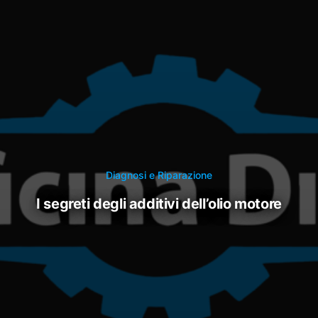
Diagnosi e Riparazione
i segreti degli additivi dell’olio motore