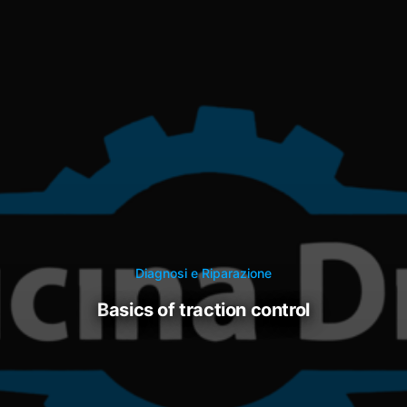
Diagnosi e Riparazione
basics of traction control