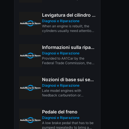
on foreign oil? E85...
Levigatura del cilindro del motore
Diagnosi e Riparazione
When an engine is rebuilt, the
cylinders usually need attention.
Wear tends to create taper...
Informazioni sulla riparazione auto per i consumatori
Diagnosi e Riparazione
Provided to AA1Car by the
Federal Trade Commission, the
National Association of Attorneys
General and...
Nozioni di base sui sensori di posizione dell’acceleratore del motore
Diagnosi e Riparazione
Late model engines with
feedback carburetion or
electronic fuel injection use a
"Throttle Position Sensor"...
Pedale del freno
Diagnosi e Riparazione
A low brake pedal that has to be
pumped repeatedly to bring a