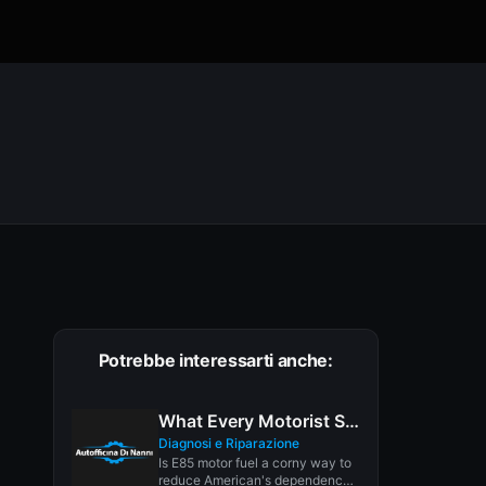
Potrebbe interessarti anche:
What Every Motorist Should Know About E85 Gasoline
Diagnosi e Riparazione
Is E85 motor fuel a corny way to
reduce American's dependence