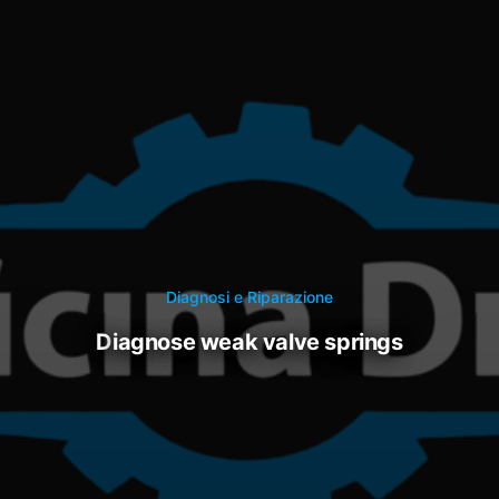
Diagnosi e Riparazione
diagnose weak valve springs