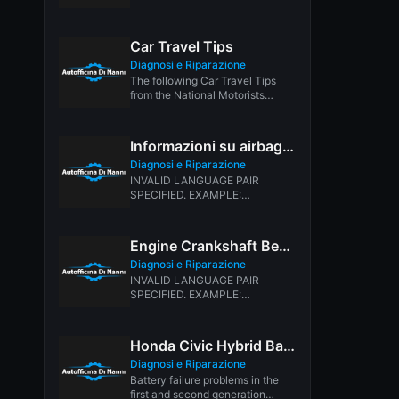
LANGPAIR=EN|IT USING 2
LETTER ISO OR RFC3066 LIKE
ZH-CN. ALMOST...
Car Travel Tips
Diagnosi e Riparazione
The following Car Travel Tips
from the National Motorists
Association, can help you have
a...
Informazioni su airbag e sensori di crash
Diagnosi e Riparazione
INVALID LANGUAGE PAIR
SPECIFIED. EXAMPLE:
LANGPAIR=EN|IT USING 2
LETTER ISO OR RFC3066 LIKE
ZH-CN. ALMOST...
Engine Crankshaft Bearings
Diagnosi e Riparazione
INVALID LANGUAGE PAIR
SPECIFIED. EXAMPLE:
LANGPAIR=EN|IT USING 2
LETTER ISO OR RFC3066 LIKE
ZH-CN. ALMOST...
Honda Civic Hybrid Battery Failure
Diagnosi e Riparazione
Battery failure problems in the
first and second generation