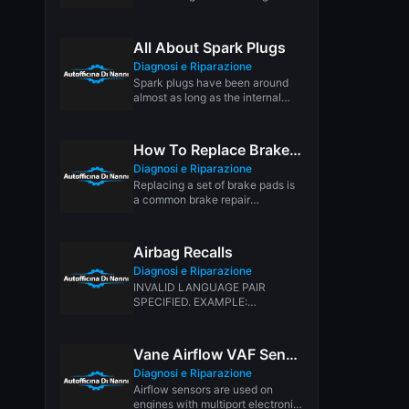
Problems that come and go...
All About Spark Plugs
Diagnosi e Riparazione
Spark plugs have been around
almost as long as the internal
combustion engine. In 1902,...
How To Replace Brake Pads
Diagnosi e Riparazione
Replacing a set of brake pads is
a common brake repair
procedure. But if not...
Airbag Recalls
Diagnosi e Riparazione
INVALID LANGUAGE PAIR
SPECIFIED. EXAMPLE:
LANGPAIR=EN|IT USING 2
LETTER ISO OR RFC3066 LIKE
ZH-CN. ALMOST...
Vane Airflow VAF Sensor Basics
Diagnosi e Riparazione
Airflow sensors are used on
engines with multiport electronic